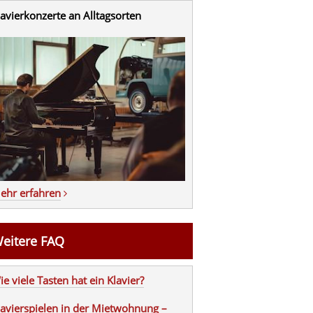
lavierkonzerte an Alltagsorten
ehr erfahren
eitere FAQ
ie viele Tasten hat ein Klavier?
lavierspielen in der Mietwohnung –